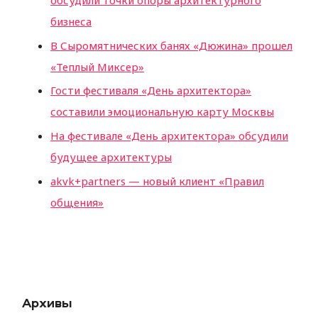
бизнеса
В Сыромятнических банях «Дюжина» прошел
«Теплый Миксер»
Гости фестиваля «День архитектора»
составили эмоциональную карту Москвы
На фестивале «День архитектора» обсудили
будущее архитектуры
akvk+partners — новый клиент «Правил
общения»
Архивы