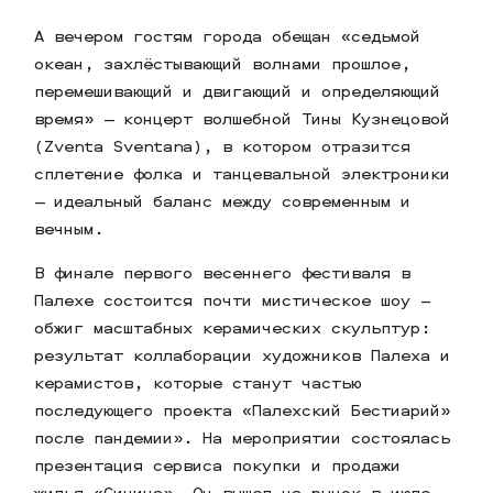
А вечером гостям города обещан «седьмой
океан, захлёстывающий волнами прошлое,
перемешивающий и двигающий и определяющий
время» — концерт волшебной Тины Кузнецовой
(Zventa Sventana), в котором отразится
сплетение фолка и танцевальной электроники
— идеальный баланс между современным и
вечным.
В финале первого весеннего фестиваля в
Палехе состоится почти мистическое шоу –
обжиг масштабных керамических скульптур:
результат коллаборации художников Палеха и
керамистов, которые станут частью
последующего проекта «Палехский Бестиарий»
после пандемии». На мероприятии состоялась
презентация сервиса покупки и продажи
жилья «Синица». Он вышел на рынок в июле