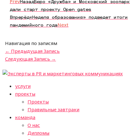
Prev
Назад
Бюро «Дружба» и Московский зоопарк
дали старт проекту Open gates
Впрерёд
«Неделя образования» подведет итоги
пандемийного года
Next
Навигация по записям
←
Предыдущая Запись
Следующая Запись
→
услуги
проекты
Проекты
Правильные завтраки
команда
О нас
Дипломы