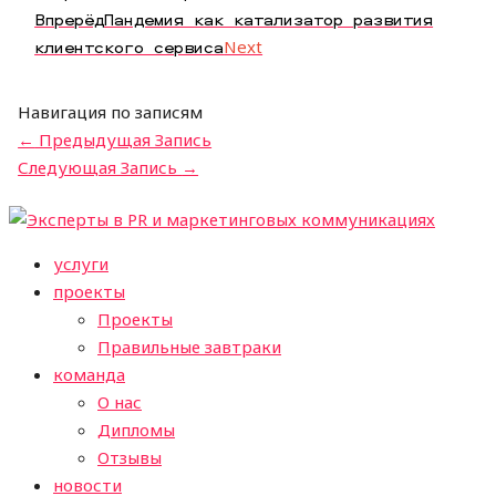
Впрерёд
Пандемия как катализатор развития
клиентского сервиса
Next
Навигация по записям
←
Предыдущая Запись
Следующая Запись
→
услуги
проекты
Проекты
Правильные завтраки
команда
О нас
Дипломы
Отзывы
новости