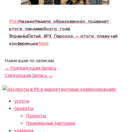
Prev
Назад
«Неделя образования» подведет
итоги пандемийного года
Впрерёд
Пятый АРХ Пароход — итоги плавучей
конференции
Next
Навигация по записям
←
Предыдущая Запись
Следующая Запись
→
услуги
проекты
Проекты
Правильные завтраки
команда