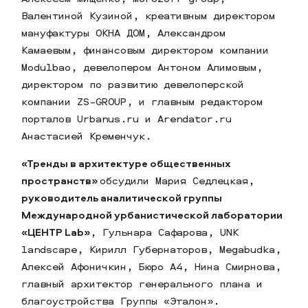
Валентиной Кузиной, креативным директором
мануфактуры ОКНА ДОМ, Александром
Камаевым, финансовым директором компании
Modulbao, девелопером Антоном Алимовым,
директором по развитию девелоперской
компании ZS-GROUP, и главным редактором
порталов Urbanus.ru и Arendator.ru
Анастасией Кременчук.
«Тренды в архитектуре общественных
пространств»
обсудили Мария Седлецкая,
руководитель аналитической группы
Международной урбанистической лаборатории
«ЦЕНТР Lab»
, Гульнара Сафарова, UNK
landscape, Кирилл Губернаторов, Megabudka,
Алексей Афоничкин, Бюро А4, Нина Смирнова,
главный архитектор генерального плана и
благоустройства Группы «Эталон».