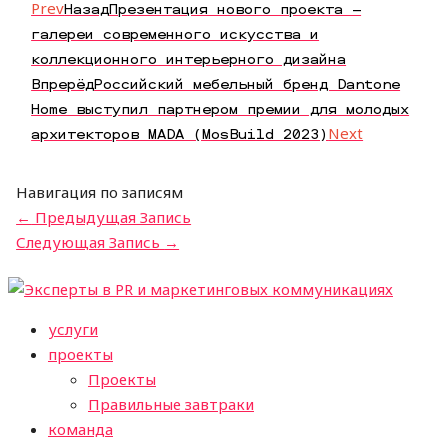
Prev
Назад
Презентация нового проекта –
галереи современного искусства и
коллекционного интерьерного дизайна
Впрерёд
Российский мебельный бренд Dantone
Home выступил партнером премии для молодых
архитекторов MADA (MosBuild 2023)
Next
Навигация по записям
←
Предыдущая Запись
Следующая Запись
→
услуги
проекты
Проекты
Правильные завтраки
команда