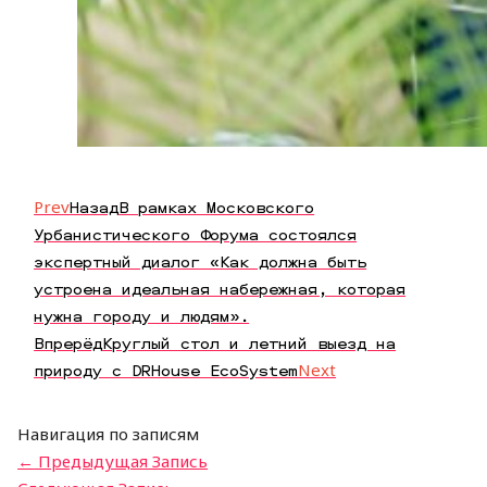
Prev
Назад
В рамках Московского
Урбанистического Форума состоялся
экспертный диалог «Как должна быть
устроена идеальная набережная, которая
нужна городу и людям».
Впрерёд
Круглый стол и летний выезд на
природу с DRHouse EcoSystem
Next
Навигация по записям
←
Предыдущая Запись