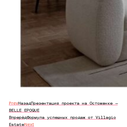
Prev
Назад
Презентация проекта на Остоженке —
BELLE EPOQUE
Впрерёд
Формула успешных продаж от Villagio
Estate
Next