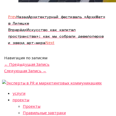
Prev
Назад
Архитектурный фестиваль «АрхиМет»
в Липецке
Впрерёд
«Искусство как капитал
пространства»: как мы собрали девелоперов
и звезд арт-мира
Next
Навигация по записям
←
Предыдущая Запись
Следующая Запись
→
услуги
проекты
Проекты
Правильные завтраки