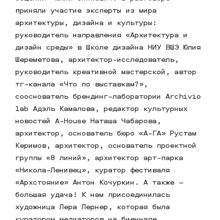
приняли участие эксперты из мира
архитектуры, дизайна и культуры:
руководитель направления «Архитектура и
дизайн среды» в Школе дизайна НИУ ВШЭ Юлия
Шереметова, архитектор-исследователь,
руководитель креативной мастерской, автор
тг-канала «Что по выставкам?»,
сооснователь брендинг-лаборатории Archivio
lab Адэль Камалова, редактор культурных
новостей A-House Наташа Чабарова,
архитектор, основатель бюро «А-ГА» Рустам
Керимов, архитектор, основатель проектной
группы «8 линий», архитектор арт-парка
«Никола-Ленивец», куратор фестиваля
«Архстояние» Антон Кочуркин. А также –
большая удача! К нам присоединилась
художница Лера Лернер, которая была
куратором медиаторов на биеннале.