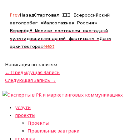
Prev
Назад
Стартовал III Всероссийский
автопробег «Малоэтажная Россия»
Впрерёд
В Москве состоялся ежегодный
мультидисциплинарный фестиваль «День
архитектора»
Next
Навигация по записям
←
Предыдущая Запись
Следующая Запись
→
услуги
проекты
Проекты
Правильные завтраки
команда