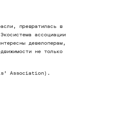
расли, превратилась в
 Экосистема ассоциации
интересны девелоперам,
едвижимости не только
ls’ Association).