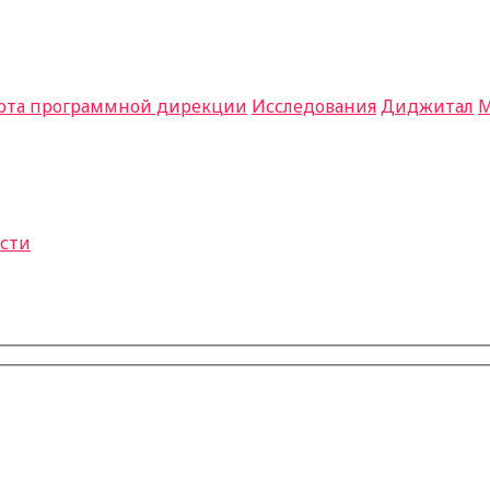
ота программной дирекции
Исследования
Диджитал
М
сти